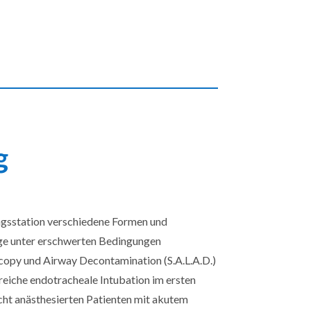
g
ngsstation verschiedene Formen und
e unter erschwerten Bedingungen
copy und Airway Decontamination (S.A.L.A.D.)
reiche endotracheale Intubation im ersten
icht anästhesierten Patienten mit akutem